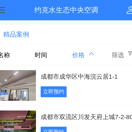
约克水生态中央空调
精品案例
名称
时间
价格
筛选
成都市成华区中海浣云居1-1
立即预约
成都市双流区川发天府上城7-2-80